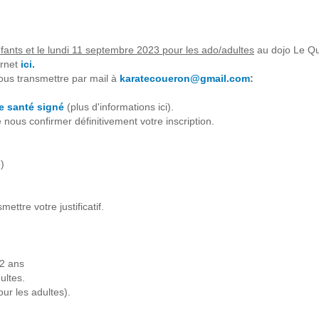
ants et le lundi 11 septembre 2023 pour les ado/adultes
au dojo Le Qu
ernet
ici.
 nous transmettre par mail à
karatecoueron@gmail.com
:
de santé signé
(plus d'informations ici).
 nous confirmer définitivement votre inscription.
)
ttre votre justificatif.
12 ans
ultes.
our les adultes).