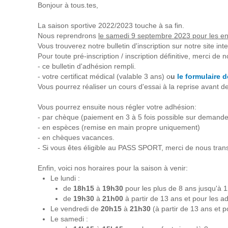
Bonjour à tous.tes,
La saison sportive 2022/2023 touche à sa fin.
Nous reprendrons
le samedi 9 septembre 2023 pour les enf
Vous trouverez notre bulletin d'inscription sur notre site int
Pour toute pré-inscription / inscription définitive, merci de
- ce bulletin d'adhésion rempli.
- votre certificat médical (valable 3 ans) o
u
le formulaire 
Vous pourrez réaliser un cours d'essai à la reprise avant de
Vous pourrez ensuite nous régler votre adhésion:
- par chèque (paiement en 3 à 5 fois possible sur demande
- en espèces (remise en main propre uniquement)
- en chèques vacances.
- Si vous êtes éligible au PASS SPORT, merci de nous transme
Enfin, voici nos horaires pour la saison à venir:
Le lundi :
de
18h15
à
19h30
pour les plus de 8 ans jusqu'à 
de
19h30
à
21h00
à partir de 13 ans et pour les ad
Le vendredi de
20h15
à
21h30
(à partir de 13 ans et p
Le samedi :