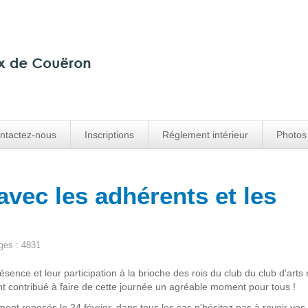
ntactez-nous
Inscriptions
Réglement intérieur
Photos
avec les adhérents et les
ges : 4831
ésence et leur participation à la brioche des rois du club du club d'arts
 contribué à faire de cette journée un agréable moment pour tous !
nt reposés le 24 février, dans tous les cas n'hésitez pas à revoir vos