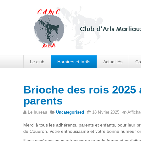
Le club
Horaires et tarifs
Actualités
Co
Brioche des rois 2025 
parents
Le bureau
Uncategorised
18 février 2025
Afficha
Merci à tous les adhérents, parents et enfants, pour leur pr
de Couëron. Votre enthousiasme et votre bonne humeur ont
Nous espérons vous retrouver en grande forme et parfaiteme